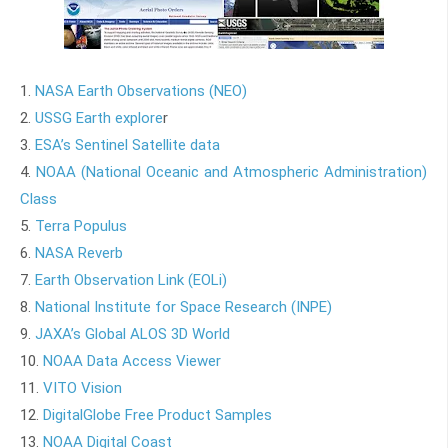
1.
NASA Earth Observations (NEO)
2.
USSG Earth explore
r
3.
ESA’s Sentinel Satellite data
4.
NOAA (National Oceanic and Atmospheric Administration)
Class
5.
Terra Populus
6.
NASA Reverb
7.
Earth Observation Link (EOLi)
8.
National Institute for Space Research (INPE)
9.
JAXA’s Global ALOS 3D World
10.
NOAA Data Access Viewer
11.
VITO Vision
12.
DigitalGlobe Free Product Samples
13.
NOAA Digital Coast