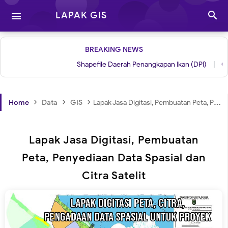

LAPAK GIS

BREAKING NEWS
Shapefile Daerah Penangkapan Ikan (DPI)
|
Grid unt
›
›
›
Home
Data
GIS
Lapak Jasa Digitasi, Pembuatan Peta, Penyediaan Data Spasial dan Citra Satelit
Lapak Jasa Digitasi, Pembuatan
Peta, Penyediaan Data Spasial dan
Citra Satelit