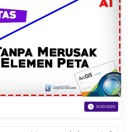

5/20/2020