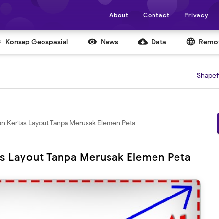
About
Contact
Privacy


cloud_download
language
Konsep Geospasial
News
Data
Remot
Shapefile Daerah 
n Kertas Layout Tanpa Merusak Elemen Peta
s Layout Tanpa Merusak Elemen Peta