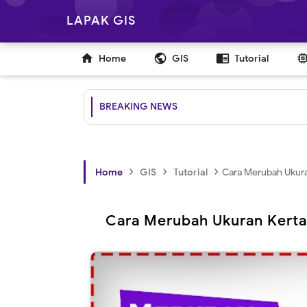
LAPAK GIS

public
chrome_reader_mode
Home
GIS
Tutorial
BREAKING NEWS
›
›
›
Home
GIS
Tutorial
Cara Merubah Ukura
Cara Merubah Ukuran Kerta