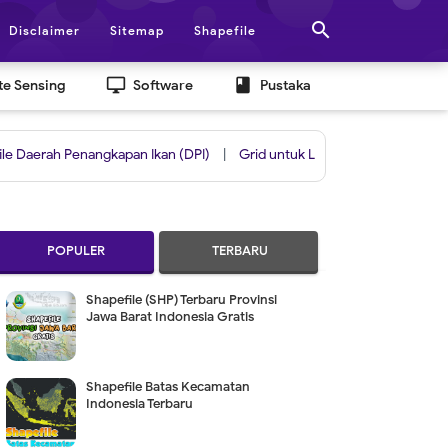

Disclaimer
Sitemap
Shapefile
desktop_windows
book
e Sensing
Software
Pustaka
Penangkapan Ikan (DPI)
|
Grid untuk Layout Berdasarkan Skala & Data
POPULER
TERBARU
Shapefile (SHP) Terbaru Provinsi
Jawa Barat Indonesia Gratis
Shapefile Batas Kecamatan
Indonesia Terbaru