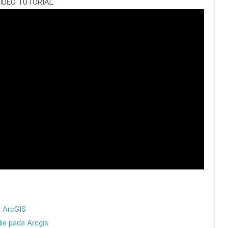
IDEO TUTORIAL
a ArcGIS
le pada Arcgis