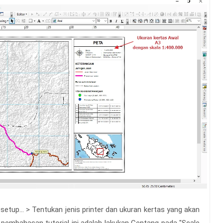
t setup... > Tentukan jenis printer dan ukuran kertas yang akan
a pembahasan tutorial ini adalah lakukan Centang pada "Scale