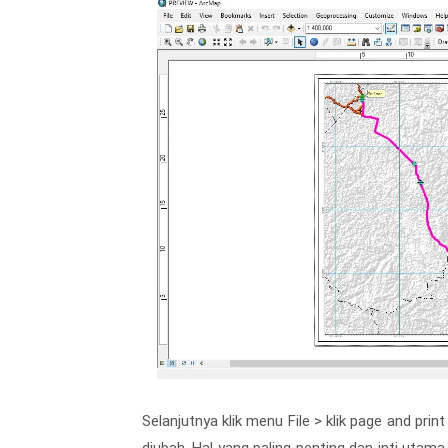
Selanjutnya klik menu File > klik page and prin
diubah. Hal yang paling penting dan inti utam