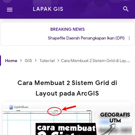

LAPAK GIS

BREAKING NEWS
Shapefile Daerah Penangkapan Ikan (DPI)
|
Grid u
›
›
›
Home
GIS
Tutorial
Cara Membuat 2 Sistem Grid di Layout pada ArcGIS
Cara Membuat 2 Sistem Grid di
Layout pada ArcGIS