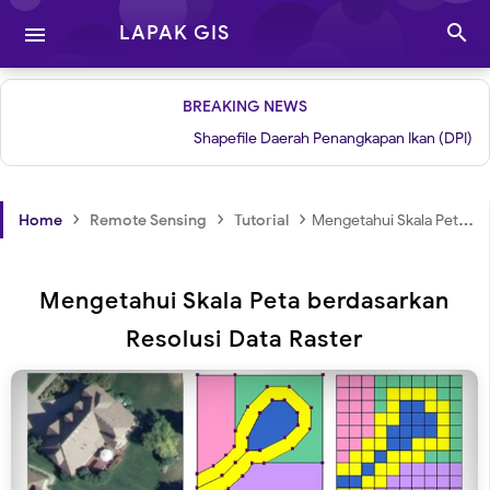

LAPAK GIS

BREAKING NEWS
Shapefile Daerah Penangkapan Ikan (DPI)
|
G
›
›
›
Home
Remote Sensing
Tutorial
Mengetahui Skala Peta berdasarkan Resolusi Data Raster
Mengetahui Skala Peta berdasarkan
Resolusi Data Raster