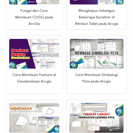
Fungsi dan Cara
Menghapus Sekaligus
Membuat COGO pada
Beberapa Karakter di
ArcGis
Attribut Tabel pada Arcgis
Cara Membuat Feature di
Cara Membuat Simbologi
Geodatabase Arcgis
Peta pada Arcgis