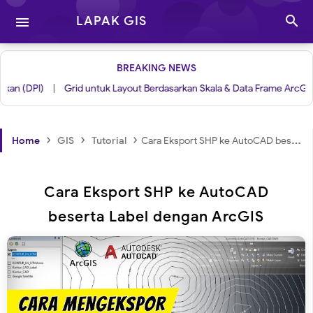

LAPAK GIS

BREAKING NEWS
(DPI)
|
Grid untuk Layout Berdasarkan Skala & Data Frame ArcGIS
|
›
›
›
Home
GIS
Tutorial
Cara Eksport SHP ke AutoCAD beserta Label dengan ArcGIS
Cara Eksport SHP ke AutoCAD
beserta Label dengan ArcGIS