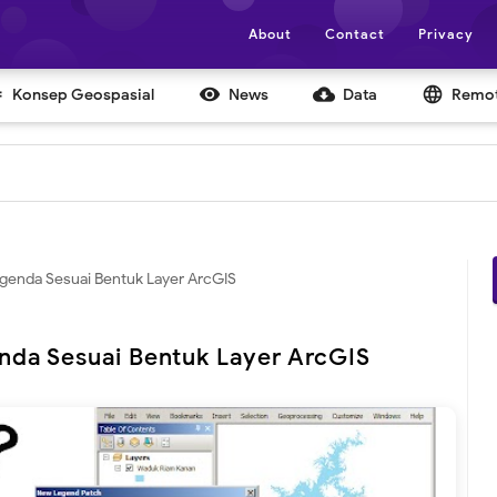
About
Contact
Privacy


cloud_download
language
Konsep Geospasial
News
Data
Remot
enda Sesuai Bentuk Layer ArcGIS
da Sesuai Bentuk Layer ArcGIS