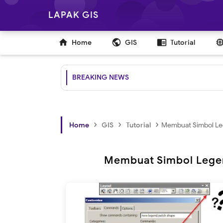
LAPAK GIS

public
chrome_reader_mode
Home
GIS
Tutorial
BREAKING NEWS
›
›
›
Home
GIS
Tutorial
Membuat Simbol Leg
Membuat Simbol Legen