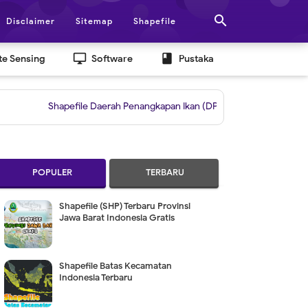

Disclaimer
Sitemap
Shapefile
desktop_windows
book
e Sensing
Software
Pustaka
Shapefile Daerah Penangkapan Ikan (DPI)
|
Grid untuk Layout Berdas
POPULER
TERBARU
Shapefile (SHP) Terbaru Provinsi
Jawa Barat Indonesia Gratis
Shapefile Batas Kecamatan
Indonesia Terbaru