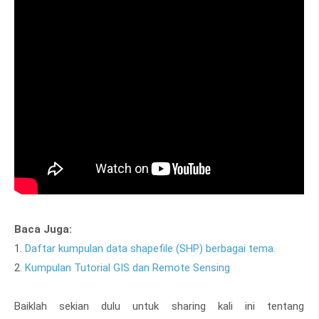
Baca Juga:
1.
Daftar kumpulan data shapefile (SHP) berbagai tema.
2.
Kumpulan Tutorial GIS dan Remote Sensing
Baiklah sekian dulu untuk sharing kali ini tentang