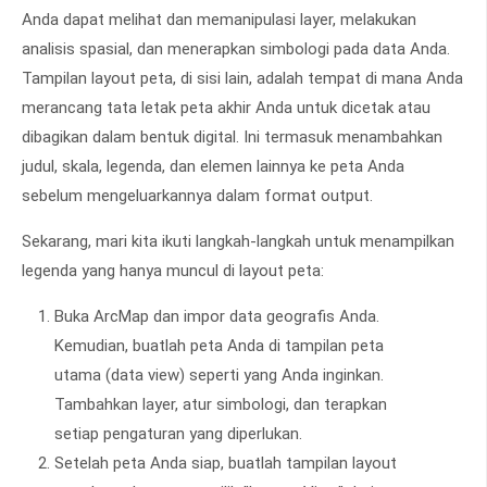
Anda dapat melihat dan memanipulasi layer, melakukan
analisis spasial, dan menerapkan simbologi pada data Anda.
Tampilan layout peta, di sisi lain, adalah tempat di mana Anda
merancang tata letak peta akhir Anda untuk dicetak atau
dibagikan dalam bentuk digital. Ini termasuk menambahkan
judul, skala, legenda, dan elemen lainnya ke peta Anda
sebelum mengeluarkannya dalam format output.
Sekarang, mari kita ikuti langkah-langkah untuk menampilkan
legenda yang hanya muncul di layout peta:
Buka ArcMap dan impor data geografis Anda.
Kemudian, buatlah peta Anda di tampilan peta
utama (data view) seperti yang Anda inginkan.
Tambahkan layer, atur simbologi, dan terapkan
setiap pengaturan yang diperlukan.
Setelah peta Anda siap, buatlah tampilan layout