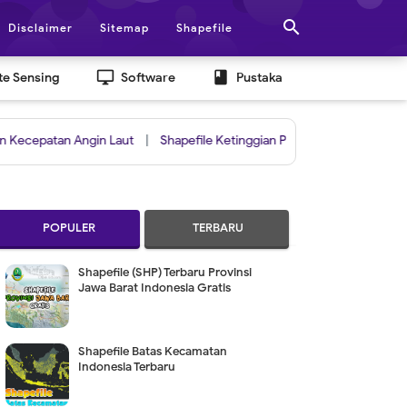

Disclaimer
Sitemap
Shapefile
desktop_windows
book
e Sensing
Software
Pustaka
tan Angin Laut
|
Shapefile Ketinggian Permukaan Lahan
POPULER
TERBARU
Shapefile (SHP) Terbaru Provinsi
Jawa Barat Indonesia Gratis
Shapefile Batas Kecamatan
Indonesia Terbaru