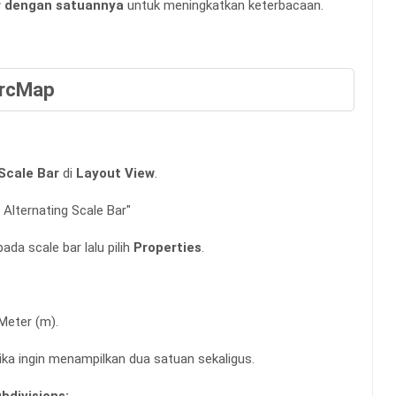
ar dengan satuannya
untuk meningkatkan keterbacaan.
ArcMap
 Scale Bar
di
Layout View
.
 Alternating Scale Bar"
ada scale bar lalu pilih
Properties
.
Meter (m).
ika ingin menampilkan dua satuan sekaligus.
bdivisions: