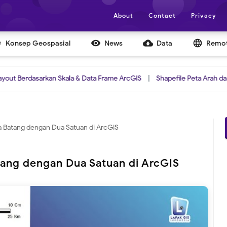
About
Contact
Privacy


cloud_download
language
Konsep Geospasial
News
Data
Remot
dasarkan Skala & Data Frame ArcGIS
|
Shapefile Peta Arah dan Kecepa
 Batang dengan Dua Satuan di ArcGIS
ang dengan Dua Satuan di ArcGIS