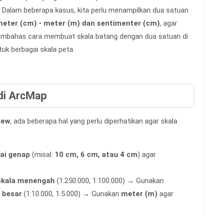
a. Dalam beberapa kasus, kita perlu menampilkan dua satuan
meter (cm) - meter (m) dan sentimenter (cm)
, agar
 membahas cara membuat skala batang dengan dua satuan di
uk berbagai skala peta.
di ArcMap
iew
, ada beberapa hal yang perlu diperhatikan agar skala
lai genap
(misal:
10 cm, 6 cm, atau 4 cm
) agar
skala menengah
(1:250.000, 1:100.000) → Gunakan
 besar
(1:10.000, 1:5.000) → Gunakan
meter (m)
agar