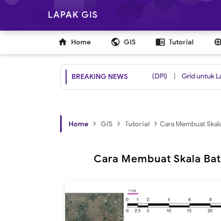
LAPAK GIS

public
chrome_reader_mode
Home
GIS
Tutorial
Shapefile Daerah Penangkapan Ikan (DPI)
|
Grid untuk Layout Ber
BREAKING NEWS
›
›
›
Home
GIS
Tutorial
Cara Membuat Skala
Cara Membuat Skala Bat