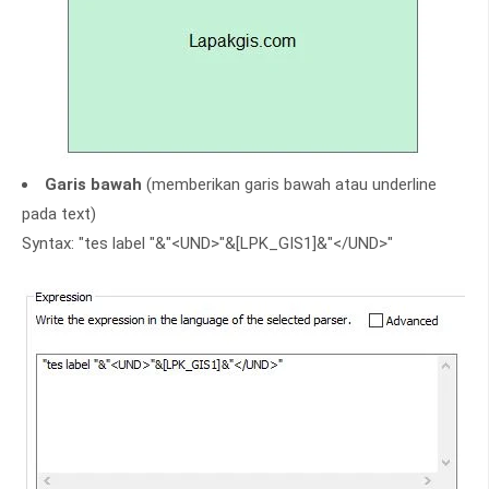
Garis bawah
(memberikan garis bawah atau underline
pada text)
Syntax: "tes label "&"<UND>"&[LPK_GIS1]&"</UND>"