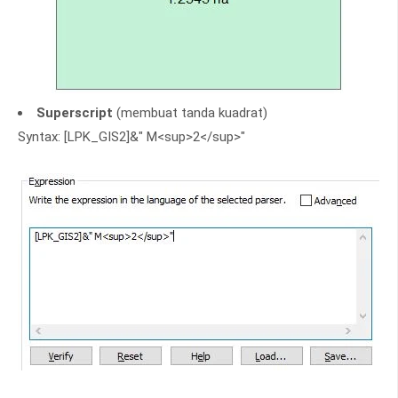
Superscript
(membuat tanda kuadrat)
Syntax: [LPK_GIS2]&" M<sup>2</sup>"