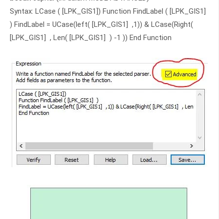
Syntax: LCase ( [LPK_GIS1]) Function FindLabel ( [LPK_GIS1]
) FindLabel = UCase(left( [LPK_GIS1] ,1)) & LCase(Right(
[LPK_GIS1] , Len( [LPK_GIS1] ) -1 )) End Function