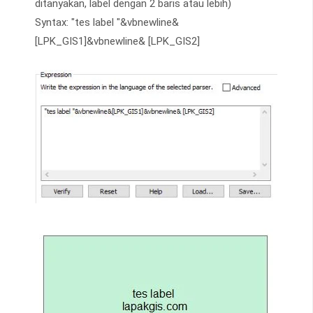
ditanyakan, label dengan 2 baris atau lebih)
Syntax: "tes label "&vbnewline&
[LPK_GIS1]&vbnewline& [LPK_GIS2]