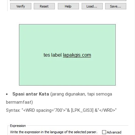
Spasi antar Kata
(jarang digunakan, tapi semoga
bermamfaat)
Syntax: "<WRD spacing='700'>"& [LPK_GIS3] &"</WRD>"