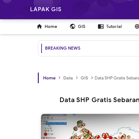
LAPAK GIS

public
chrome_reader_mode
Home
GIS
Tutorial
Shapef
BREAKING NEWS
›
›
›
Home
Data
GIS
Data SHP Gratis Sebara
Data SHP Gratis Sebaran