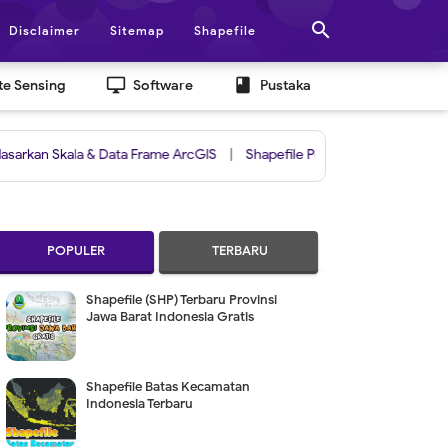

Disclaimer
Sitemap
Shapefile
desktop_windows
book
e Sensing
Software
Pustaka
kala & Data Frame ArcGIS
|
Shapefile Peta Arah dan Kecepatan Angin L
POPULER
TERBARU
Shapefile (SHP) Terbaru Provinsi
Jawa Barat Indonesia Gratis
Shapefile Batas Kecamatan
Indonesia Terbaru