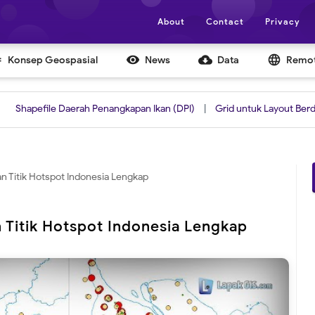
About
Contact
Privacy


cloud_download
language
Konsep Geospasial
News
Data
Remot
ile Daerah Penangkapan Ikan (DPI)
|
Grid untuk Layout Berdasarkan S
n Titik Hotspot Indonesia Lengkap
 Titik Hotspot Indonesia Lengkap