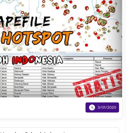

3/01/2020