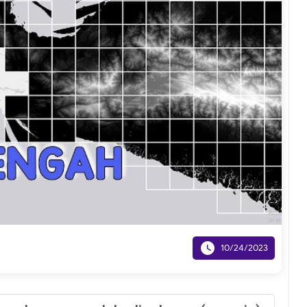

10/24/2023