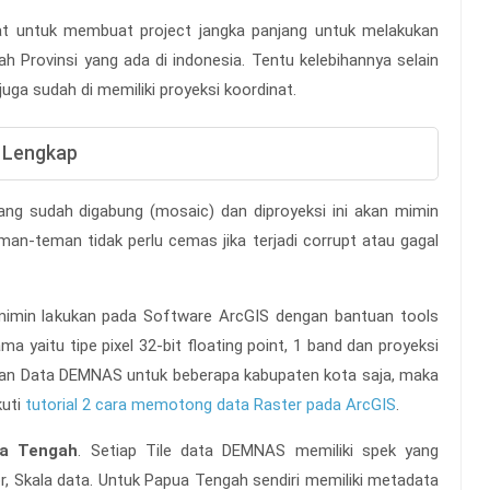
iat untuk membuat project jangka panjang untuk melakukan
h Provinsi yang ada di indonesia. Tentu kelebihannya selain
 juga sudah di memiliki proyeksi koordinat.
 Lengkap
ng sudah digabung (mosaic) dan diproyeksi ini akan mimin
an-teman tidak perlu cemas jika terjadi corrupt atau gagal
mimin lakukan pada Software ArcGIS dengan bantuan tools
 yaitu tipe pixel 32-bit floating point, 1 band dan proyeksi
n Data DEMNAS untuk beberapa kabupaten kota saja, maka
kuti
tutorial 2 cara memotong data Raster pada ArcGIS
.
ua Tengah
. Setiap Tile data DEMNAS memiliki spek yang
, Skala data. Untuk Papua Tengah sendiri memiliki metadata