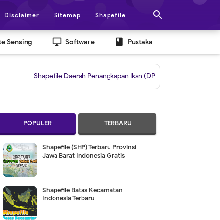

Disclaimer
Sitemap
Shapefile
desktop_windows
book
e Sensing
Software
Pustaka
Shapefile Daerah Penangkapan Ikan (DPI)
|
Grid untuk Layout Berdas
POPULER
TERBARU
Shapefile (SHP) Terbaru Provinsi
Jawa Barat Indonesia Gratis
Shapefile Batas Kecamatan
Indonesia Terbaru