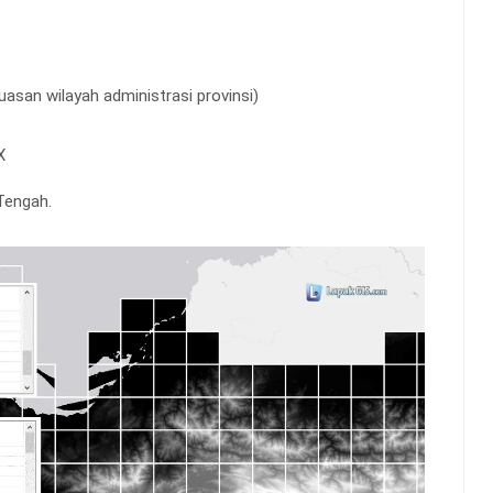
asan wilayah administrasi provinsi)
X
Tengah.