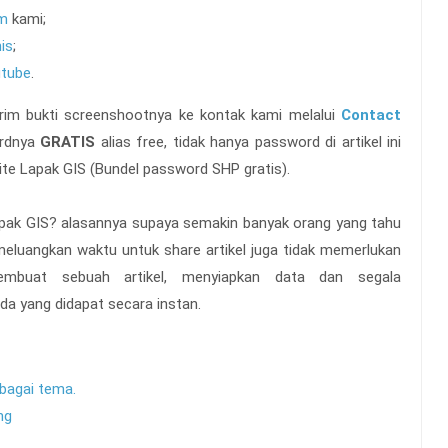
am
kami;
is
;
tube
.
 kirim bukti screenshootnya ke kontak kami melalui
Contact
ordnya
GRATIS
alias free, tidak hanya password di artikel ini
ite Lapak GIS (Bundel password SHP gratis).
Lapak GIS? alasannya supaya semakin banyak orang yang tahu
meluangkan waktu untuk share artikel juga tidak memerlukan
mbuat sebuah artikel, menyiapkan data dan segala
ada yang didapat secara instan.
rbagai tema.
ng