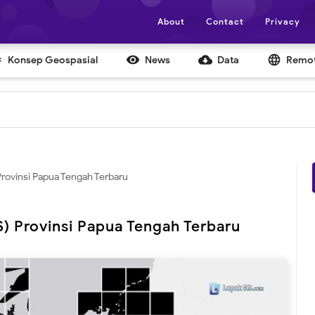
About
Contact
Privacy


cloud_download
language
Konsep Geospasial
News
Data
Remot
ovinsi Papua Tengah Terbaru
 Provinsi Papua Tengah Terbaru