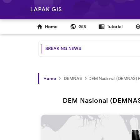
LAPAK GIS

public
chrome_reader_mode
Home
GIS
Tutorial
BREAKING NEWS
›
›
Home
DEMNAS
DEM Nasional (DEMNAS) Pr
DEM Nasional (DEMNAS)