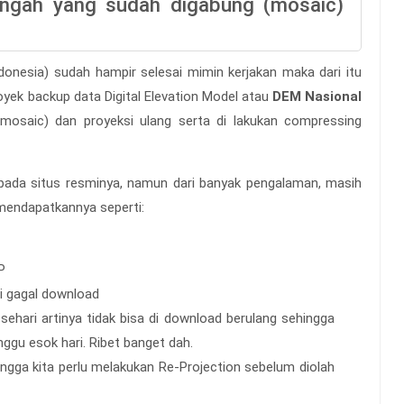
engah
yang sudah digabung (mosaic)
onesia) sudah hampir selesai mimin kerjakan maka dari itu
oyek backup data Digital Elevation Model atau
DEM Nasional
osaic) dan proyeksi ulang serta di lakukan compressing
da situs resminya, namun dari banyak pengalaman, masih
 mendapatkannya seperti:
P
di gagal download
 sehari artinya tidak bisa di download berulang sehingga
nggu esok hari. Ribet banget dah.
gga kita perlu melakukan Re-Projection sebelum diolah