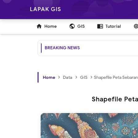
LAPAK GIS

public
chrome_reader_mode
Home
GIS
Tutorial
BREAKING NEWS
›
›
›
Home
Data
GIS
Shapefile Peta Sebara
Shapefile Pet