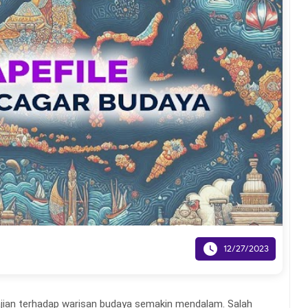

12/27/2023
ajian terhadap warisan budaya semakin mendalam. Salah