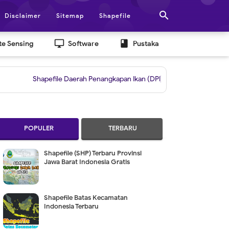

Disclaimer
Sitemap
Shapefile
desktop_windows
book
e Sensing
Software
Pustaka
hapefile Daerah Penangkapan Ikan (DPI)
|
Grid untuk Layout Berdasar
POPULER
TERBARU
Shapefile (SHP) Terbaru Provinsi
Jawa Barat Indonesia Gratis
Shapefile Batas Kecamatan
Indonesia Terbaru