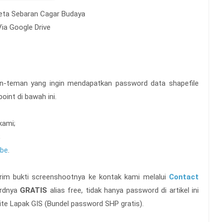
Peta Sebaran Cagar Budaya
Via Google Drive
an-teman yang
ingin mendapatkan password data shapefile
oint di bawah ini.
kami;
;
be
.
 kirim bukti screenshootnya ke kontak kami melalui
Contact
ordnya
GRATIS
alias free, tidak hanya password di artikel ini
ite Lapak GIS (Bundel password SHP gratis).