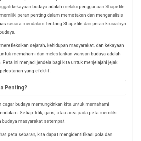
gali kekayaan budaya adalah melalui penggunaan Shapefile
g memiliki peran penting dalam memetakan dan menganalisis
has secara mendalam tentang Shapefile dan peran krusialnya
budaya.
, merefleksikan sejarah, kehidupan masyarakat, dan kekayaan
if untuk memahami dan melestarikan warisan budaya adalah
eta ini menjadi jendela bagi kita untuk menjelajahi jejak
elestarian yang efektif.
a Penting?
n cagar budaya memungkinkan kita untuk memahami
ndalam. Setiap titik, garis, atau area pada peta memiliki
nan budaya masyarakat setempat.
at peta sebaran, kita dapat mengidentifikasi pola dan