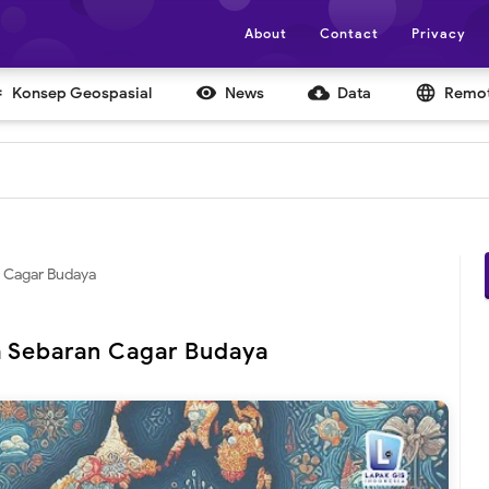
About
Contact
Privacy


cloud_download
language
Konsep Geospasial
News
Data
Remot
S
n Cagar Budaya
a Sebaran Cagar Budaya