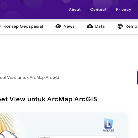
About
Contact
Privacy


cloud_download
language
Konsep Geospasial
News
Data
Remot
treet View untuk ArcMap ArcGIS
reet View untuk ArcMap ArcGIS