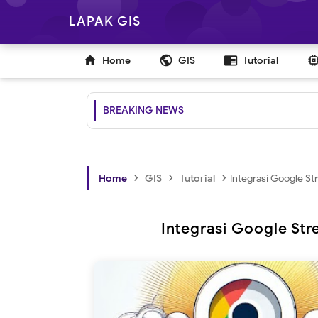
LAPAK GIS

public
chrome_reader_mode
Home
GIS
Tutorial
BREAKING NEWS
›
›
›
Home
GIS
Tutorial
Integrasi Google S
Integrasi Google St