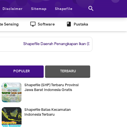

Disclaimer
Sitemap
Shapefile
desktop_windows
book
e Sensing
Software
Pustaka
Shapefile Daerah Penangkapan Ikan (DPI)
|
Grid untuk Layout Be
POPULER
TERBARU
Shapefile (SHP) Terbaru Provinsi
Jawa Barat Indonesia Gratis
Shapefile Batas Kecamatan
Indonesia Terbaru