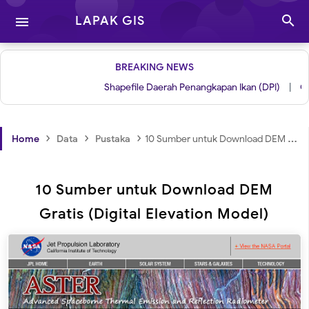

LAPAK GIS

BREAKING NEWS
Shapefile Daerah Penangkapan Ikan (DPI)
|
Grid untu
›
›
›
Home
Data
Pustaka
10 Sumber untuk Download DEM Gratis (Digital Elevation Model)
10 Sumber untuk Download DEM
Gratis (Digital Elevation Model)