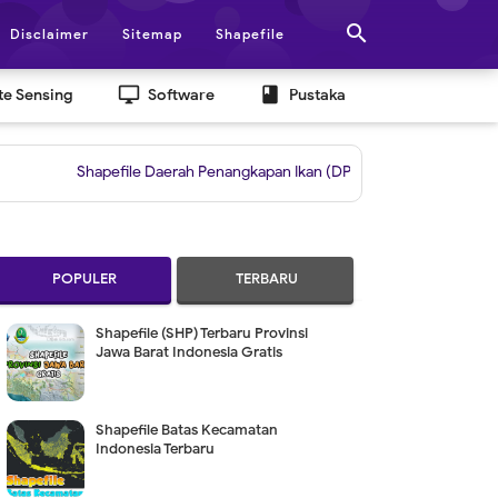

Disclaimer
Sitemap
Shapefile
desktop_windows
book
e Sensing
Software
Pustaka
Shapefile Daerah Penangkapan Ikan (DPI)
|
Grid untuk Layout Berdasa
POPULER
TERBARU
Shapefile (SHP) Terbaru Provinsi
Jawa Barat Indonesia Gratis
Shapefile Batas Kecamatan
Indonesia Terbaru