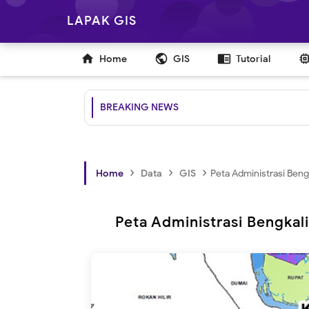
LAPAK GIS

public
chrome_reader_mode
Home
GIS
Tutorial
BREAKING NEWS
›
›
›
Home
Data
GIS
Peta Administrasi Beng
Peta Administrasi Bengkal