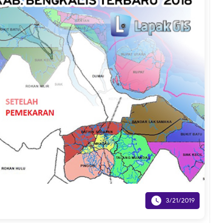

3/21/2019