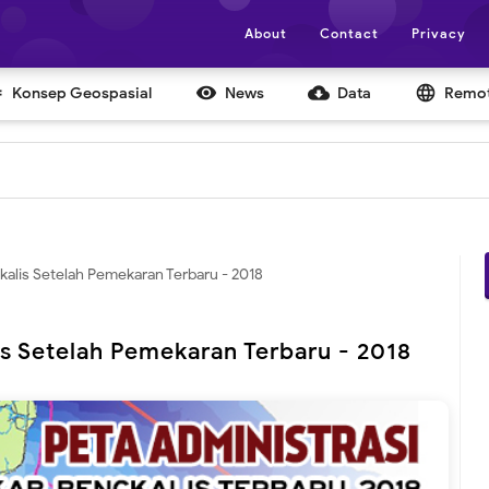
About
Contact
Privacy


cloud_download
language
Konsep Geospasial
News
Data
Remot
kalis Setelah Pemekaran Terbaru - 2018
is Setelah Pemekaran Terbaru - 2018