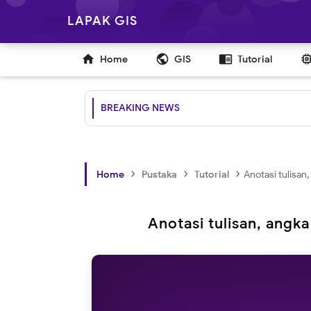
LAPAK GIS

public
chrome_reader_mode
Home
GIS
Tutorial
BREAKING NEWS
›
›
›
Home
Pustaka
Tutorial
Anotasi tulisan
Anotasi tulisan, angk