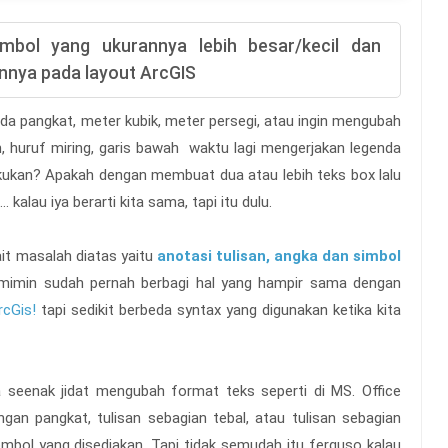
mbol yang ukurannya lebih besar/kecil dan
innya pada layout ArcGIS
a pangkat, meter kubik, meter persegi, atau ingin mengubah
, huruf miring, garis bawah waktu lagi mengerjakan legenda
akukan? Apakah dengan membuat dua atau lebih teks box lalu
. kalau iya berarti kita sama, tapi itu dulu.
ait masalah diatas yaitu
anotasi tulisan, angka dan simbol
mimin sudah pernah berbagi hal yang hampir sama dengan
rcGis!
tapi sedikit berbeda syntax yang digunakan ketika kita
sa seenak jidat mengubah format teks seperti di MS. Office
gan pangkat, tulisan sebagian tebal, atau tulisan sebagian
tombol yang disediakan. Tapi tidak semudah itu ferguso kalau