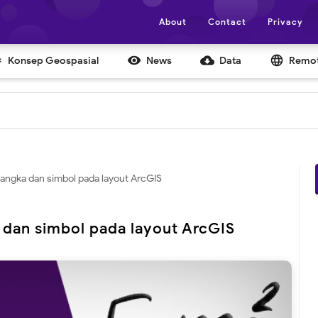
About
Contact
Privacy


cloud_download
language
Konsep Geospasial
News
Data
Remot
, angka dan simbol pada layout ArcGIS
a dan simbol pada layout ArcGIS