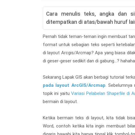
Cara menulis teks, angka dan si
ditempatkan di atas/bawah huruf la
Pernah tidak teman-teman ingin membuat tand
format untuk sebagian teks seperti ketebalan
di layout Arcgis/Arcmap? Apa yang biasa dil
di geser-geser sedikit dan di gabung...? hahaha..
Sekarang Lapak GIS akan berbagi tutorial terk
pada layout ArcGIS/Arcmap
. Sebelumnya 
topik ini yaitu
Variasi Pelabelan Shapefile di A
bermain di layout.
Ketika bermain teks di layout, kita tidak bi
Word, contoh ketika kita ingin membuat bilan
digaris bawahi kita hanya tingal klik tombol-