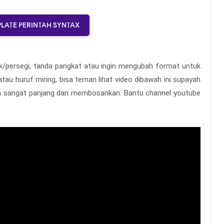
PLATE PERINTAH SYNTAX
k/persegi, tanda pangkat atau ingin mengubah format untuk
atau huruf miring, bisa teman lihat video dibawah ini supayah
ni akan sangat panjang dan membosankan. Bantu channel youtube