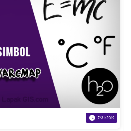

7/31/2019