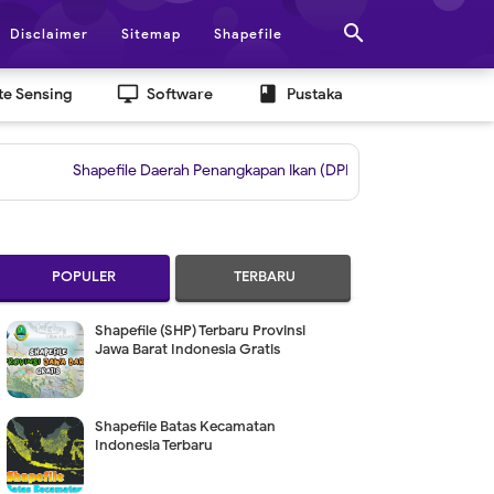

Disclaimer
Sitemap
Shapefile
desktop_windows
book
e Sensing
Software
Pustaka
Shapefile Daerah Penangkapan Ikan (DPI)
|
Grid untuk Layout Berda
POPULER
TERBARU
Shapefile (SHP) Terbaru Provinsi
Jawa Barat Indonesia Gratis
Shapefile Batas Kecamatan
Indonesia Terbaru