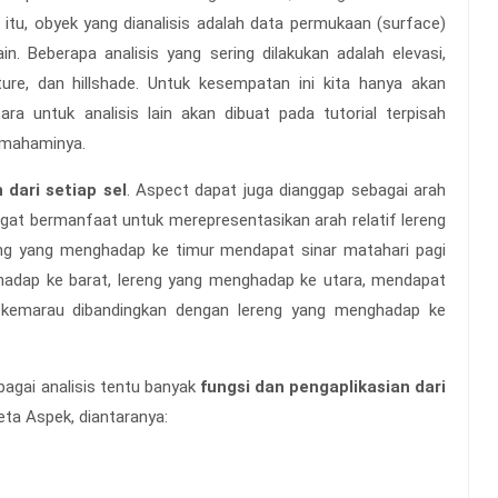
a itu, obyek yang dianalisis adalah data permukaan (surface)
n. Beberapa analisis yang sering dilakukan adalah elevasi,
ture, dan hillshade. Untuk kesempatan ini kita hanya akan
a untuk analisis lain akan dibuat pada tutorial terpisah
emahaminya.
dari setiap sel
. Aspect dapat juga dianggap sebagai arah
ngat bermanfaat untuk merepresentasikan arah relatif lereng
eng yang menghadap ke timur mendapat sinar matahari pagi
ghadap ke barat, lereng yang menghadap ke utara, mendapat
 kemarau dibandingkan dengan lereng yang menghadap ke
agai analisis tentu banyak
fungsi dan pengaplikasian dari
eta Aspek, diantaranya: