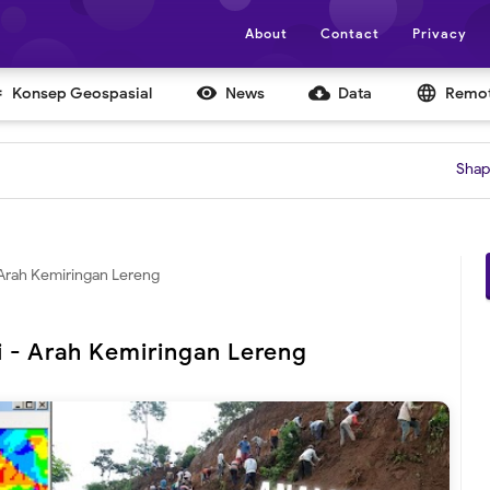
About
Contact
Privacy


cloud_download
language
Konsep Geospasial
News
Data
Remot
Shapefile Daera
- Arah Kemiringan Lereng
i - Arah Kemiringan Lereng