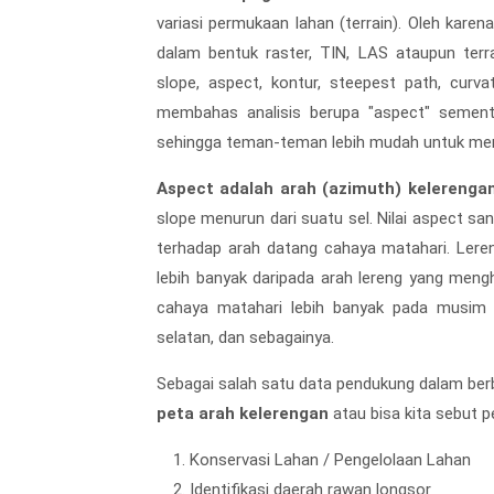
variasi permukaan lahan (terrain). Oleh karen
dalam bentuk raster, TIN, LAS ataupun terrai
slope, aspect, kontur, steepest path, curva
membahas analisis berupa "aspect" sementar
sehingga teman-teman lebih mudah untuk m
Aspect adalah arah (azimuth) kelerengan 
slope menurun dari suatu sel. Nilai aspect sa
terhadap arah datang cahaya matahari. Ler
lebih banyak daripada arah lereng yang men
cahaya matahari lebih banyak pada musim
selatan, dan sebagainya.
Sebagai salah satu data pendukung dalam berb
peta arah kelerengan
atau bisa kita sebut p
Konservasi Lahan / Pengelolaan Lahan
Identifikasi daerah rawan longsor