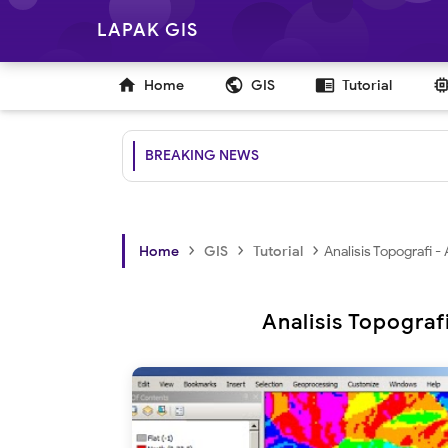
LAPAK GIS

public
chrome_reader_mode
Home
GIS
Tutorial
BREAKING NEWS
›
›
›
Home
GIS
Tutorial
Analisis Topografi 
Analisis Topograf