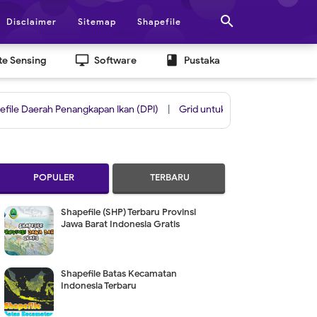

Disclaimer
Sitemap
Shapefile
desktop_windows
book
e Sensing
Software
Pustaka
h Penangkapan Ikan (DPI)
|
Grid untuk Layout Berdasarkan Skala & Da
POPULER
TERBARU
Shapefile (SHP) Terbaru Provinsi
Jawa Barat Indonesia Gratis
Shapefile Batas Kecamatan
Indonesia Terbaru