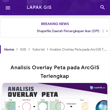

LAPAK GIS

BREAKING NEWS
Shapefile Daerah Penangkapan Ikan (DPI)
|
Grid untu
›
›
›
Home
GIS
Tutorial
Analisis Overlay Peta pada ArcGIS Terlengkap
Analisis Overlay Peta pada ArcGIS
Terlengkap