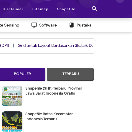

Disclaimer
Sitemap
Shapefile
desktop_windows
book
e Sensing
Software
Pustaka
rid untuk Layout Berdasarkan Skala & Data Frame ArcGIS
|
Shapefile 
POPULER
TERBARU
Shapefile (SHP) Terbaru Provinsi
Jawa Barat Indonesia Gratis
Shapefile Batas Kecamatan
Indonesia Terbaru