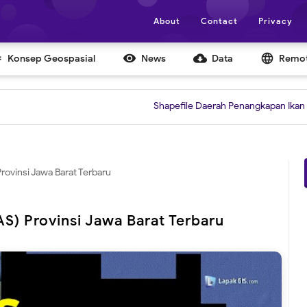
About
Contact
Privacy


cloud_download
language
Konsep Geospasial
News
Data
Remot
Shapefile Daerah Penangkapan Ikan (DPI)
|
G
ovinsi Jawa Barat Terbaru
) Provinsi Jawa Barat Terbaru