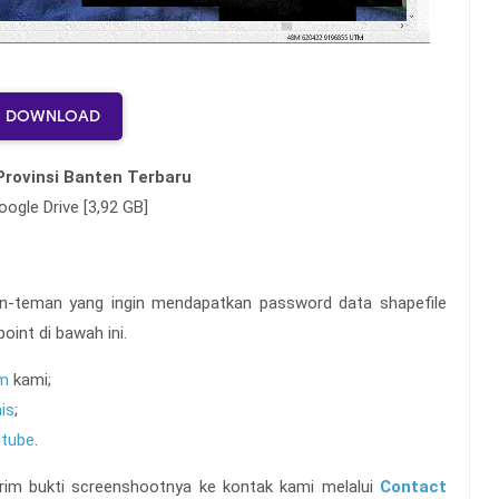
DOWNLOAD
rovinsi Banten Terbaru
oogle Drive [3,92 GB]
an-teman yang
ingin mendapatkan password data shapefile
oint di bawah ini.
am
kami;
is
;
tube
.
 kirim bukti screenshootnya ke kontak kami melalui
Contact