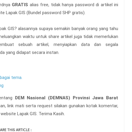
ordnya
GRATIS
alias free, tidak hanya password di artikel ini
ite Lapak GIS (Bundel password SHP gratis).
Lapak GIS? alasannya supaya semakin banyak orang yang tahu
meluangkan waktu untuk share artikel juga tidak memerlukan
mbuat sebuah artikel, menyiapkan data dan segala
ada yang didapat secara instan.
rbagai tema.
ng
 tentang
DEM Nasional (DEMNAS) Provinsi Jawa Barat
aan, link mati serta request silakan gunakan kotak komentar,
 website Lapak GIS. Terima Kasih.
ARE THIS ARTICLE :