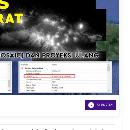

5/18/2021