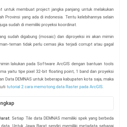
iat untuk membuat project jangka panjang untuk melakukan
h Provinsi yang ada di indonesia. Tentu kelebihannya selain
 juga sudah di memiliki proyeksi koordinat.
ng sudah digabung (mosaic) dan diproyeksi ini akan mimin
an-teman tidak perlu cemas jika terjadi corrupt atau gagal
mimin lakukan pada Software ArcGIS dengan bantuan tools
 yaitu tipe pixel 32-bit floating point, 1 band dan proyeksi
n Data DEMNAS untuk beberapa kabupaten kota saja, maka
kuti
tutorial 2 cara memotong data Raster pada ArcGIS
.
engkap
Barat
. Setiap Tile data DEMNAS memiliki spek yang berbeda
 data. Untuk Jawa Barat sendiri memiliki metadata sebagai