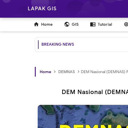
LAPAK GIS

public
chrome_reader_mode
Home
GIS
Tutorial
BREAKING NEWS
›
›
Home
DEMNAS
DEM Nasional (DEMNAS) Pr
DEM Nasional (DEMNAS