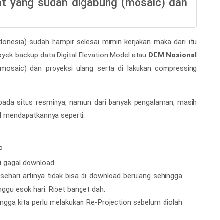
t yang sudah digabung (mosaic) dan
onesia) sudah hampir selesai mimin kerjakan maka dari itu
oyek backup data Digital Elevation Model atau
DEM Nasional
osaic) dan proyeksi ulang serta di lakukan compressing
da situs resminya, namun dari banyak pengalaman, masih
l mendapatkannya seperti:
P
di gagal download
 sehari artinya tidak bisa di download berulang sehingga
nggu esok hari. Ribet banget dah.
gga kita perlu melakukan Re-Projection sebelum diolah