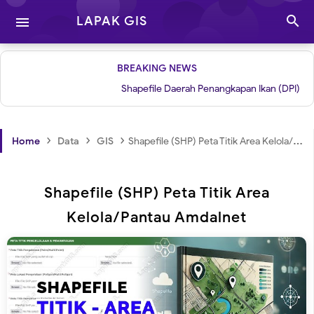

LAPAK GIS

BREAKING NEWS
Shapefile Daerah Penangkapan Ikan (DPI)
|
Gri
›
›
›
Home
Data
GIS
Shapefile (SHP) Peta Titik Area Kelola/Pantau Amdalnet
Shapefile (SHP) Peta Titik Area
Kelola/Pantau Amdalnet