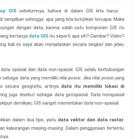
ep GIS
sebelumnya, bahwa di dalam GIS kita harus
di tampilkan sehingga apa yang kita butuhkan tercapai. Maka
erhubungan dengan data, karena salah satu komponen GIS itu
yang bertanya
data GIS
itu seperti apa sih? Gambar? Video?
ng kali ini saya akan menjelaskan secara singkat dan jelas,
: data spasial dan data non-spasial. GIS selalu berhubungan
n sebagai data yang memiliki nilai posisi. Jika nilai posisi yang
nsi secara geografis, artinya
data itu memiliki lokasi di
ring juga disebut sebagai data geospasial. Data nonspasial
Meskipun demikian, GIS sangat memerlukan data non-spasial.
okkan dalam dua tipe, yaitu
data vektor dan data raster
.
 dan kekurangan masing-masing. Dalam penggunaan tertentu,
knya.