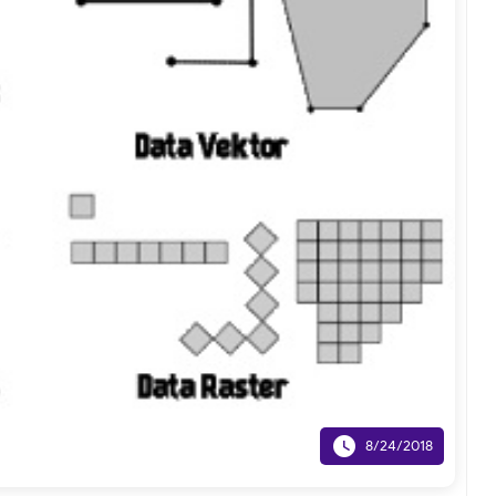

8/24/2018