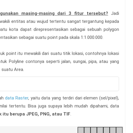
gunakan masing-masing dari 3 fitur tersebut?
Jadi
akili entitas atau wujud tertentu sangat tergantung kepada
suatu kota dapat direpresentasikan sebagai sebuah polygon
entasikan sebagai suatu point pada skala 1:1.000.000.
k point itu mewakili dari suatu titik lokasi, contohnya lokasi
ntuk Polyline contonya seperti jalan, sungai, pipa, atau yang
i suatu Area.
lah
data Raster
, yaitu data yang terdiri dari elemen (sel/pixel),
ilai tertentu. Bisa juga supaya lebih mudah dipahami, data
 itu berupa JPEG, PNG, atau TIF
.