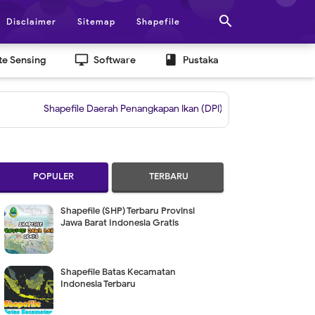

Disclaimer
Sitemap
Shapefile
desktop_windows
book
e Sensing
Software
Pustaka
Shapefile Daerah Penangkapan Ikan (DPI)
|
Grid untuk Layout Berda
POPULER
TERBARU
Shapefile (SHP) Terbaru Provinsi
Jawa Barat Indonesia Gratis
Shapefile Batas Kecamatan
Indonesia Terbaru