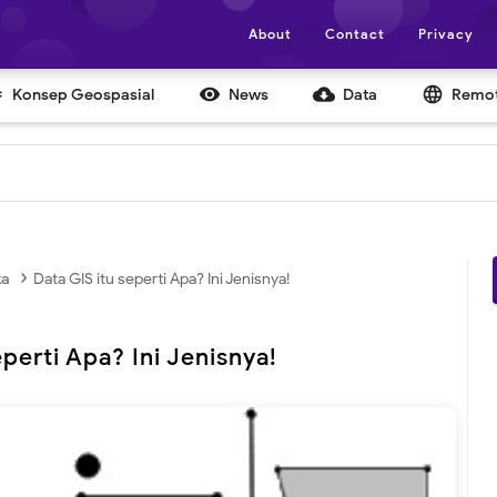
About
Contact
Privacy


cloud_download
language
Konsep Geospasial
News
Data
Remot
›
ka
Data GIS itu seperti Apa? Ini Jenisnya!
eperti Apa? Ini Jenisnya!