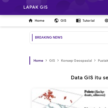
LAPAK GIS

public
chrome_reader_mode
Home
GIS
Tutorial
BREAKING NEWS
›
›
›
Home
GIS
Konsep Geospasial
Pusta
Data GIS itu s