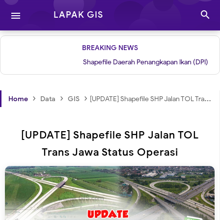

LAPAK GIS

BREAKING NEWS
Shapefile Daerah Penangkapan Ikan (DPI)
|
Grid
›
›
›
Home
Data
GIS
[UPDATE] Shapefile SHP Jalan TOL Trans Jawa Status Operasi
[UPDATE] Shapefile SHP Jalan TOL
Trans Jawa Status Operasi