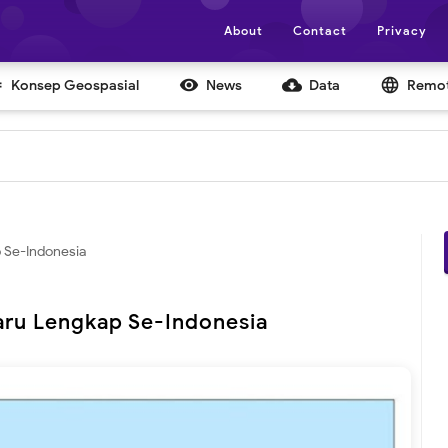
About
Contact
Privacy


cloud_download
language
Konsep Geospasial
News
Data
Remot
 Se-Indonesia
aru Lengkap Se-Indonesia