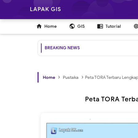
LAPAK GIS

public
chrome_reader_mode
Home
GIS
Tutorial
BREAKING NEWS
›
›
Home
Pustaka
Peta TORA Terbaru Lengkap
Peta TORA Terb