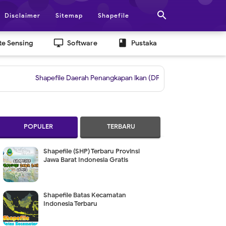

Disclaimer
Sitemap
Shapefile
desktop_windows
book
e Sensing
Software
Pustaka
Shapefile Daerah Penangkapan Ikan (DPI)
|
Grid untuk Layout Berda
POPULER
TERBARU
Shapefile (SHP) Terbaru Provinsi
Jawa Barat Indonesia Gratis
Shapefile Batas Kecamatan
Indonesia Terbaru