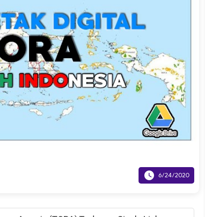

6/24/2020