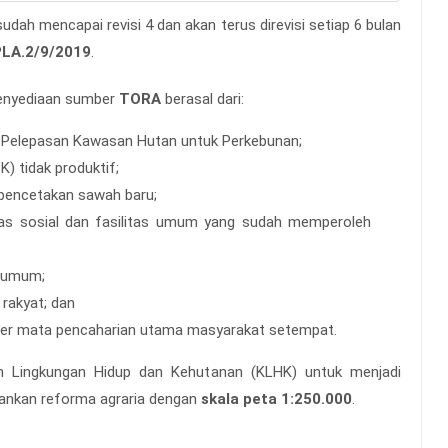
dah mencapai revisi 4 dan akan terus direvisi setiap 6 bulan
LA.2/9/2019
.
penyediaan sumber
TORA
berasal dari:
i Pelepasan Kawasan Hutan untuk Perkebunan;
) tidak produktif;
pencetakan sawah baru;
itas sosial dan fasilitas umum yang sudah memperoleh
s umum;
rakyat; dan
mber mata pencaharian utama masyarakat setempat.
an Lingkungan Hidup dan Kehutanan (KLHK) untuk menjadi
lankan reforma agraria dengan
skala peta 1:250.000
.