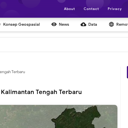
About
Contact
Privacy


cloud_download
language
Konsep Geospasial
News
Data
Remot
Tengah Terbaru
i Kalimantan Tengah Terbaru