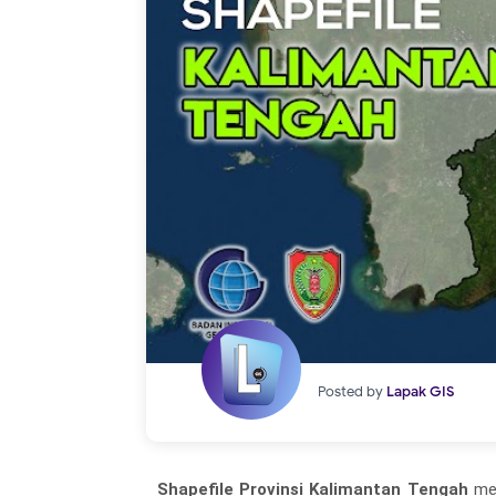
Posted by
Lapak GIS
Shapefile Provinsi Kalimantan Tengah
mer