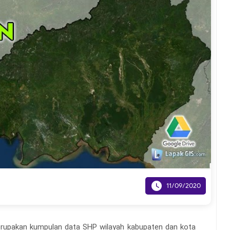

11/09/2020
upakan kumpulan data SHP wilayah kabupaten dan kota