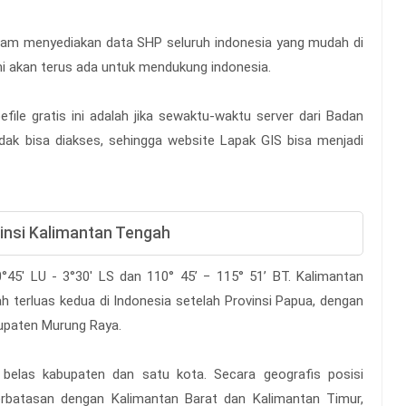
alam menyediakan data SHP seluruh indonesia yang mudah di
i akan terus ada untuk mendukung indonesia.
file gratis ini adalah jika sewaktu-waktu server dari Badan
idak bisa diakses, sehingga website Lapak GIS bisa menjadi
vinsi Kalimantan Tengah
0°45' LU - 3°30' LS dan 110° 45’ − 115° 51’ BT. Kalimantan
h terluas kedua di Indonesia setelah Provinsi Papua, dengan
bupaten Murung Raya.
a belas kabupaten dan satu kota. Secara geografis posisi
erbatasan dengan Kalimantan Barat dan Kalimantan Timur,