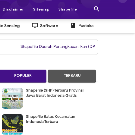

Disclaimer
Sitemap
Shapefile
desktop_windows
book
e Sensing
Software
Pustaka
Shapefile Daerah Penangkapan Ikan (DPI)
|
Grid untuk Layout Berdasa
POPULER
TERBARU
Shapefile (SHP) Terbaru Provinsi
Jawa Barat Indonesia Gratis
Shapefile Batas Kecamatan
Indonesia Terbaru