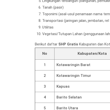
Lingkungan terbangun (bangunan, pemukima
Tanah (pasir)
Toponimi (asal-usul penamaan nama tem
Transportasi (jaringan jalan, jembatan, rel k
Utilitas
Vegetasi/Tutupan Lahan (penggunaan lah
Berikut daftar
SHP Gratis
Kabupaten dan Kot
No
Kabupaten/Kota
1
Kotawaringin Barat
2
Kotawaringin Timur
3
Kapuas
4
Barito Selatan
5
Barito Utara