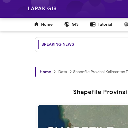
LAPAK GIS

public
chrome_reader_mode
Home
GIS
Tutorial
BREAKING NEWS
›
›
Home
Data
Shapefile Provinsi Kalimantan 
Shapefile Provins