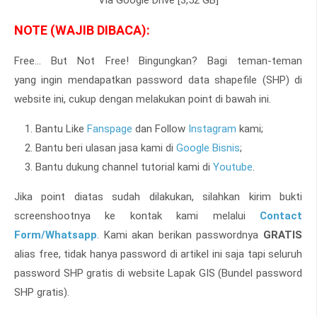
Via Google Drive [3,52 GB]
NOTE (WAJIB DIBACA):
Free... But Not Free! Bingungkan? Bagi teman-teman
yang
ingin mendapatkan password data shapefile (SHP) di
website ini, cukup dengan melakukan point di bawah ini.
Bantu Like
Fanspage
dan Follow
Instagram
kami;
Bantu beri ulasan jasa kami di
Google Bisnis
;
Bantu dukung channel tutorial kami di
Youtube
.
Jika point diatas sudah dilakukan, silahkan kirim bukti
screenshootnya ke kontak kami melalui
Contact
Form/Whatsapp
. Kami akan berikan passwordnya
GRATIS
alias free, tidak hanya password di artikel ini saja tapi seluruh
password SHP gratis di website Lapak GIS (Bundel password
SHP gratis).