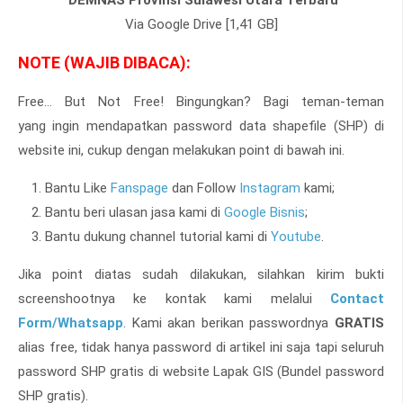
DEMNAS Provinsi Sulawesi Utara Terbaru
Via Google Drive [1,41 GB]
NOTE (WAJIB DIBACA):
Free... But Not Free! Bingungkan? Bagi teman-teman
yang
ingin mendapatkan password data shapefile (SHP) di
website ini, cukup dengan melakukan point di bawah ini.
Bantu Like
Fanspage
dan Follow
Instagram
kami;
Bantu beri ulasan jasa kami di
Google Bisnis
;
Bantu dukung channel tutorial kami di
Youtube
.
Jika point diatas sudah dilakukan, silahkan kirim bukti
screenshootnya ke kontak kami melalui
Contact
Form/Whatsapp
. Kami akan berikan passwordnya
GRATIS
alias free, tidak hanya password di artikel ini saja tapi seluruh
password SHP gratis di website Lapak GIS (Bundel password
SHP gratis).